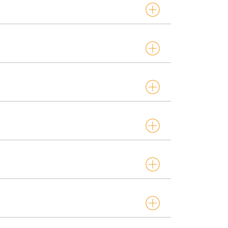
eender o papel da Psicologia no enquadramento
os, Psicólogos, Terapeutas
rso é necessário um computador com acesso à
ateriais de formação específicos para cada
 sessões; a duração média estimada de estudo